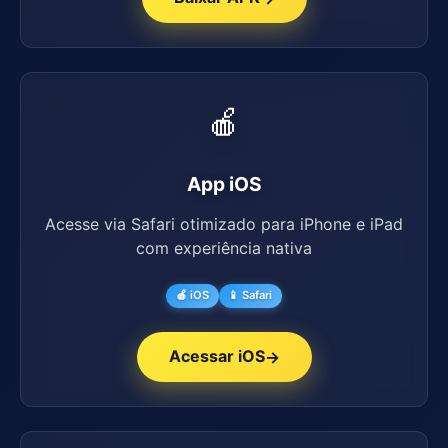
🍎
App iOS
Acesse via Safari otimizado para iPhone e iPad
com experiência nativa
🍎 iOS
📱 Safari
Acessar iOS
→