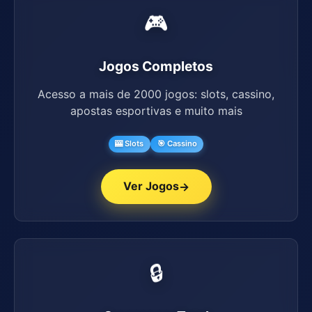
🎮
Jogos Completos
Acesso a mais de 2000 jogos: slots, cassino,
apostas esportivas e muito mais
🎰 Slots
🎯 Cassino
Ver Jogos
→
🔒